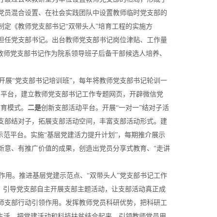
党员混合设置、在社会实践团队中设置教师临时党支部的
制定《教师党支部书记“双带头人”培育工程的实施方
担任党支部书记。出台教师党支部书记岗位津贴、工作量
将教师党支部书记作为院系领导班子后备干部候选人培养、
开展“党支部书记培训班”，每年将教师党支部书记轮训一
习平台，建立教师党支部书记工作专题网页，开辟微信党
教育模式。
二是
创新支部活动平台。开展“一对一”结对子活
支部结对子，拓展支部活动空间，丰富支部活动形式。建
示范平台。实施“基层党建活力提升计划”，每期推介展示
新意、有推广价值的成果，创造出党员分享式教育、“走讲
作用。推进基层党建示范点、“双带头人”党支部书记工作
费，引导党支部自主开展支部主题活动，让支部活动真正成
师支部行动引领作用。发挥教师党员科研优势，把科研工
织生活，把党建活动和科技扶贫结合起来，引领教师党员用