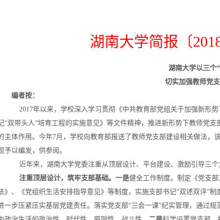
湖南大学简报〔201
湖南大学以三个“
切实加强教师党支
编者按：
2017年以来，学校深入学习贯彻《中共教育部党组关于加强新形
记“双带头人”培育工程的实施意见》等文件精神，推进新形势下教师党
的主体作用。今年7月，学校向教育部报送了教师党支部建设相关做法，该信
现予以编发，供参阅。
近年来，湖南大学党委注重从顶层设计、平台建设、激励引导三个
注重顶层设计，筑牢支部基础。
一是
健全工作制度。制定《党支部
法》、《党组织生活安排指导意见》等制度，实施支部书记“双述双评”
进一步压紧压实基层党建责任。落实党支部“三会一课”纪实管理，通过
内政治生活的政治性、时代性、原则性、战斗性。
二是
科学设置党支部。