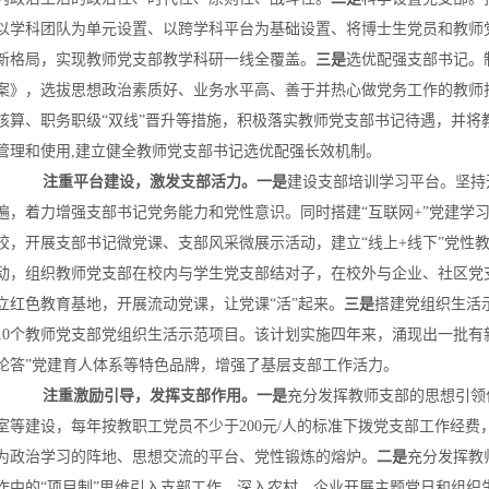
以学科团队为单元设置、以跨学科平台为基础设置、将博士生党员和教师
新格局，实现教师党支部教学科研一线全覆盖。
三是
选优配强支部书记。
案》，选拔思想政治素质好、业务水平高、善于并热心做党务工作的教师
核算、职务职级“双线”晋升等措施，积极落实教师党支部书记待遇，并
管理和使用,建立健全教师党支部书记选优配强长效机制。
注重平台建设，激发支部活力。一是
建设支部培训学习平台。坚持
遍，着力增强支部书记党务能力和党性意识。同时搭建“互联网+”党建学
校，开展支部书记微党课、支部风采微展示活动，建立“线上+线下”党性
动，组织教师党支部在校内与学生党支部结对子，在校外与企业、社区党
立红色教育基地，开展流动党课，让党课“活”起来。
三是
搭建党组织生活
10个教师党支部党组织生活示范项目。该计划实施四年来，涌现出一批有
论答”党建育人体系等特色品牌，增强了基层支部工作活力。
注重激励引导，发挥支部作用。一是
充分发挥教师支部的思想引领
室等建设，每年按教职工党员不少于200元/人的标准下拨党支部工作经
为政治学习的阵地、思想交流的平台、党性锻炼的熔炉。
二是
充分发挥教
作中的“项目制”思维引入支部工作，深入农村、企业开展主题党日和组